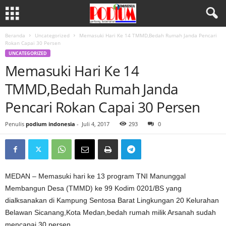
Beranda
Uncategorized
Memasuki Hari Ke 14 TMMD,Bedah Rumah Janda Pencari
Rokan Capai 30 Persen
UNCATEGORIZED
Memasuki Hari Ke 14
TMMD,Bedah Rumah Janda
Pencari Rokan Capai 30 Persen
Penulis
podium indonesia
-
Juli 4, 2017
293
0
MEDAN – Memasuki hari ke 13 program TNI Manunggal
Membangun Desa (TMMD) ke 99 Kodim 0201/BS yang
dialksanakan di Kampung Sentosa Barat Lingkungan 20 Kelurahan
Belawan Sicanang,Kota Medan,bedah rumah milik Arsanah sudah
mencapai 30 persen.