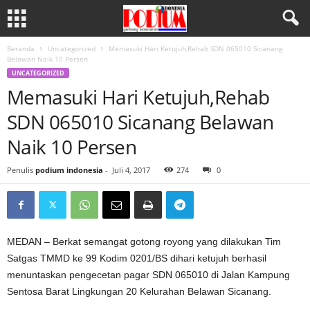
Beranda
Uncategorized
Memasuki Hari Ketujuh,Rehab SDN 065010 Sicanang
Belawan Naik 10 Persen
UNCATEGORIZED
Memasuki Hari Ketujuh,Rehab
SDN 065010 Sicanang Belawan
Naik 10 Persen
Penulis
podium indonesia
-
Juli 4, 2017
274
0
MEDAN – Berkat semangat gotong royong yang dilakukan Tim
Satgas TMMD ke 99 Kodim 0201/BS dihari ketujuh berhasil
menuntaskan pengecetan pagar SDN 065010 di Jalan Kampung
Sentosa Barat Lingkungan 20 Kelurahan Belawan Sicanang.