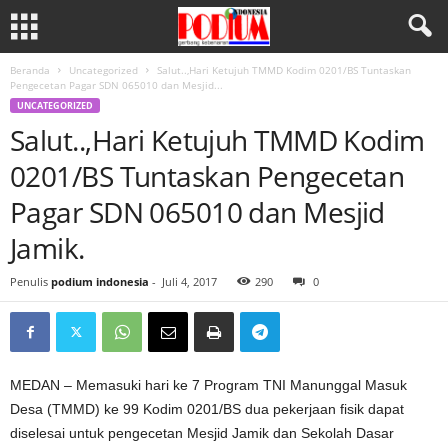
Beranda
Uncategorized
Salut..,Hari Ketujuh TMMD Kodim 0201/BS Tuntaskan
Pengecetan Pagar SDN 065010 dan Mesjid...
UNCATEGORIZED
Salut..,Hari Ketujuh TMMD Kodim
0201/BS Tuntaskan Pengecetan
Pagar SDN 065010 dan Mesjid
Jamik.
Penulis
podium indonesia
-
Juli 4, 2017
290
0
MEDAN – Memasuki hari ke 7 Program TNI Manunggal Masuk
Desa (TMMD) ke 99 Kodim 0201/BS dua pekerjaan fisik dapat
diselesai untuk pengecetan Mesjid Jamik dan Sekolah Dasar