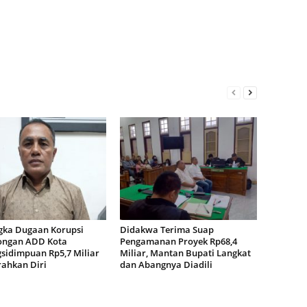
gka Dugaan Korupsi
Didakwa Terima Suap
ngan ADD Kota
Pengamanan Proyek Rp68,4
sidimpuan Rp5,7 Miliar
Miliar, Mantan Bupati Langkat
ahkan Diri
dan Abangnya Diadili