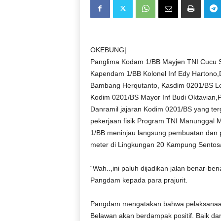
D
O
N
E
S
OKEBUNG|
I
Panglima Kodam 1/BB Mayjen TNI Cucu So
A
Kapendam 1/BB Kolonel Inf Edy Hartono
|
Bambang Herqutanto, Kasdim 0201/BS Letk
g
Kodim 0201/BS Mayor Inf Budi Oktavian,P
e
Danramil jajaran Kodim 0201/BS yang t
r
pekerjaan fisik Program TNI Manungga
b
a
1/BB meninjau langsung pembuatan dan p
n
meter di Lingkungan 20 Kampung Sentosa
g
k
“Wah..,ini paluh dijadikan jalan benar-b
e
Pangdam kepada para prajurit.
b
e
Pangdam mengatakan bahwa pelaksanaan
n
a
Belawan akan berdampak positif. Baik dar