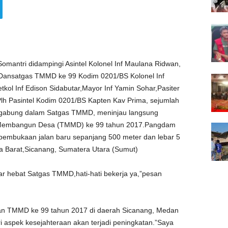
mantri didampingi Asintel Kolonel Inf Maulana Ridwan,
,Dansatgas TMMD ke 99 Kodim 0201/BS Kolonel Inf
ol Inf Edison Sidabutar,Mayor Inf Yamin Sohar,Pasiter
lh Pasintel Kodim 0201/BS Kapten Kav Prima, sejumlah
ergabung dalam Satgas TMMD, meninjau langsung
l Membangun Desa (TMMD) ke 99 tahun 2017.Pangdam
embukaan jalan baru sepanjang 500 meter dan lebar 5
 Barat,Sicanang, Sumatera Utara (Sumut)
enar hebat Satgas TMMD,hati-hati bekerja ya,”pesan
 TMMD ke 99 tahun 2017 di daerah Sicanang, Medan
i aspek kesejahteraan akan terjadi peningkatan.”Saya