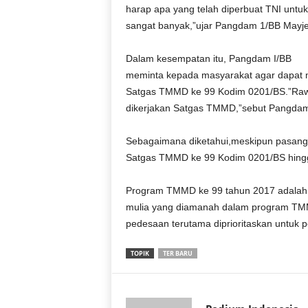
r
harap apa yang telah diperbuat TNI untu
a
sangat banyak,”ujar Pangdam 1/BB Mayje
n
Dalam kesempatan itu, Pangdam I/BB
meminta kepada masyarakat agar dapat m
Satgas TMMD ke 99 Kodim 0201/BS.”Rawa
dikerjakan Satgas TMMD,”sebut Pangda
Sebagaimana diketahui,meskipun pasang
Satgas TMMD ke 99 Kodim 0201/BS hingga 
Program TMMD ke 99 tahun 2017 adalah 
mulia yang diamanah dalam program TMM
pedesaan terutama diprioritaskan untuk p
TOPIK
TER BARU