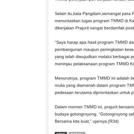
r
a
Selain itu,kata Pangdam,semangat para Pr
n
menuntaskan tugas program TMMD di Ka
dikerjakan Prajurit sangat berdamfak posi
“Saya harap apa hasil program TMMD da
pembangunan maupun peningkatan keseja
yang telah diwujudkan melalui berbagai 
meninjau pelaksanaan program TMMD Kod
Menurutnya, program TMMD ini adalah b
mulia yang diamanah dalam program TMM
pedesaan terutama diprioritaskan untuk 
Dalam momen TMMD ini, prajurit bersam
budaya gotongroyong. “Gotongroyong sala
Bersama kita kuat,” ujarnya.(R3d)