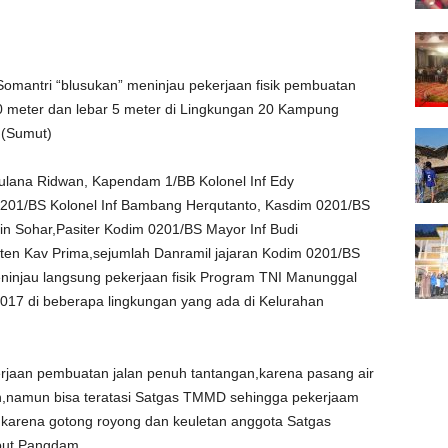
mantri “blusukan” meninjau pekerjaan fisik pembuatan
 meter dan lebar 5 meter di Lingkungan 20 Kampung
 (Sumut)
aulana Ridwan, Kapendam 1/BB Kolonel Inf Edy
01/BS Kolonel Inf Bambang Herqutanto, Kasdim 0201/BS
min Sohar,Pasiter Kodim 0201/BS Mayor Inf Budi
ten Kav Prima,sejumlah Danramil jajaran Kodim 0201/BS
injau langsung pekerjaan fisik Program TNI Manunggal
7 di beberapa lingkungan yang ada di Kelurahan
aan pembuatan jalan penuh tantangan,karena pasang air
n,namun bisa teratasi Satgas TMMD sehingga pekerjaam
kan, karena gotong royong dan keuletan anggota Satgas
but Pangdam.