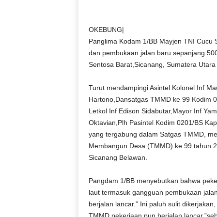
D
O
N
OKEBUNG|
E
Panglima Kodam 1/BB Mayjen TNI Cucu So
S
dan pembukaan jalan baru sepanjang 500
I
Sentosa Barat,Sicanang, Sumatera Utara
A
|
Turut mendampingi Asintel Kolonel Inf M
g
Hartono,Dansatgas TMMD ke 99 Kodim 02
e
r
Letkol Inf Edison Sidabutar,Mayor Inf Ya
b
Oktavian,Plh Pasintel Kodim 0201/BS Kap
a
yang tergabung dalam Satgas TMMD, men
n
Membangun Desa (TMMD) ke 99 tahun 201
g
Sicanang Belawan.
k
e
Pangdam 1/BB menyebutkan bahwa pekerj
b
e
laut termasuk gangguan pembukaan jala
n
berjalan lancar.” Ini paluh sulit dikerja
a
TMMD pekerjaan pun berjalan lancar,”se