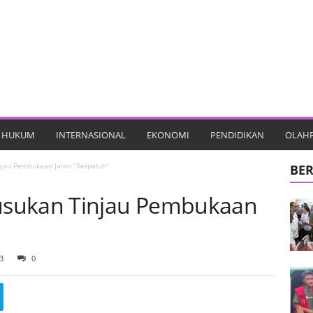
HUKUM
INTERNASIONAL
EKONOMI
PENDIDIKAN
OLAH
jau Pembukaan Jalan “Berpaluh”
BER
usukan Tinjau Pembukaan
3
0