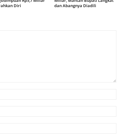
sidimpuan Rp5,7 Miliar
Miliar, Mantan Bupati Langkat
ahkan Diri
dan Abangnya Diadili