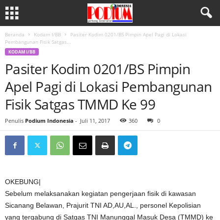
Beranda
Kodam I/BB
Pasiter Kodim 0201/BS Pimpin Apel Pagi di Lokasi
Pembangunan Fisik Satgas...
KODAM I/BB
Pasiter Kodim 0201/BS Pimpin
Apel Pagi di Lokasi Pembangunan
Fisik Satgas TMMD Ke 99
Penulis
Podium Indonesia
-
Juli 11, 2017
360
0
OKEBUNG|
Sebelum melaksanakan kegiatan pengerjaan fisik di kawasan
Sicanang Belawan, Prajurit TNI AD,AU,AL., personel Kepolisian
yang tergabung di Satgas TNI Manunggal Masuk Desa (TMMD) ke