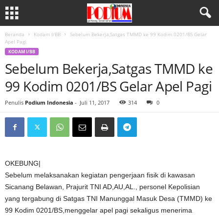
Beranda
Kodam I/BB
Sebelum Bekerja,Satgas TMMD ke 99 Kodim 0201/BS Gelar
Apel Pagi
KODAM I/BB
Sebelum Bekerja,Satgas TMMD ke
99 Kodim 0201/BS Gelar Apel Pagi
Penulis
Podium Indonesia
-
Juli 11, 2017
314
0
OKEBUNG|
Sebelum melaksanakan kegiatan pengerjaan fisik di kawasan
Sicanang Belawan, Prajurit TNI AD,AU,AL., personel Kepolisian
yang tergabung di Satgas TNI Manunggal Masuk Desa (TMMD) ke
99 Kodim 0201/BS,menggelar apel pagi sekaligus menerima