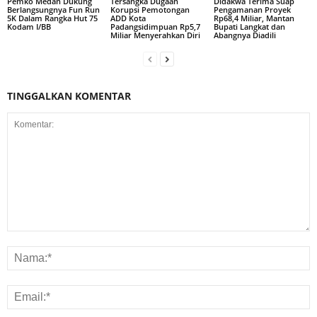
Pemko Medan Dukung
Tersangka Dugaan
Didakwa Terima Suap
Berlangsungnya Fun Run
Korupsi Pemotongan
Pengamanan Proyek
5K Dalam Rangka Hut 75
ADD Kota
Rp68,4 Miliar, Mantan
Kodam I/BB
Padangsidimpuan Rp5,7
Bupati Langkat dan
Miliar Menyerahkan Diri
Abangnya Diadili
TINGGALKAN KOMENTAR