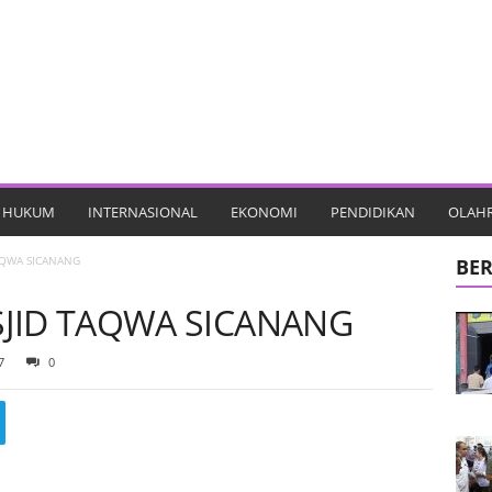
HUKUM
INTERNASIONAL
EKONOMI
PENDIDIKAN
OLAH
AQWA SICANANG
BER
JID TAQWA SICANANG
7
0