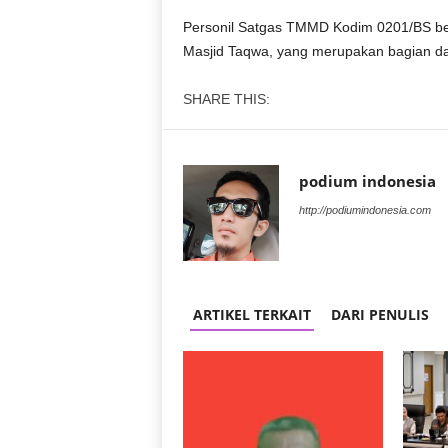
D
Personil Satgas TMMD Kodim 0201/BS b
O
Masjid Taqwa, yang merupakan bagian da
N
E
SHARE THIS:
S
I
A
|
podium indonesia
g
e
http://podiumindonesia.com
r
b
a
n
g
ARTIKEL TERKAIT
DARI PENULIS
k
e
b
e
n
a