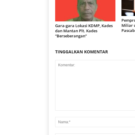
r
a
n
Pempro
Miliar
Gara-gara Lokasi KDMP, Kades
Pascab
dan Mantan Plt. Kades
“Berseberangan”
TINGGALKAN KOMENTAR