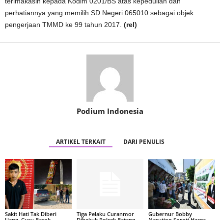
terimakasih kepada Kodim 0201/BS atas kepedulian dan
perhatiannya yang memilih SD Negeri 065010 sebagai objek
pengerjaan TMMD ke 99 tahun 2017.
(rel)
Podium Indonesia
ARTIKEL TERKAIT
DARI PENULIS
Sakit Hati Tak Diberi
Tiga Pelaku Curanmor
Gubernur Bobby
Uang, Cucu Bacok
Dibekuk Polsek Batang
Nasution Soroti Harga