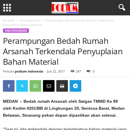
Beranda
Uncategorized
Perampungan Bedah Rumah Arsanah Terkendala
Penyuplaian Bahan Material
UNCATEGORIZED
Perampungan Bedah Rumah
Arsanah Terkendala Penyuplaian
Bahan Material
Penulis
podium indonesia
-
Juli 22, 2017
247
0
MEDAN – Bedah rumah Arsanah oleh Satgas TMMD Ke 99
oleh Kodim 0201/BB di Lingkungan 20, Sentosa Barat, Medan
Belawan, Sicanang pekan depan dipastikan akan selesai.
“Saat ini, kita terkendala dengan terlambatnya bahan material yang