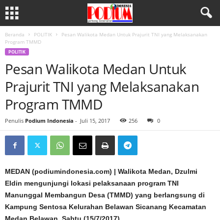
Beranda
POLITIK
Pesan Walikota Medan Untuk Prajurit TNI yang Melaksanakan
Program TMMD
POLITIK
Pesan Walikota Medan Untuk
Prajurit TNI yang Melaksanakan
Program TMMD
Penulis
Podium Indonesia
-
Juli 15, 2017
256
0
MEDAN (podiumindonesia.com) | Walikota Medan, Dzulmi
Eldin mengunjungi lokasi pelaksanaan program TNI
Manunggal Membangun Desa (TMMD) yang berlangsung di
Kampung Sentosa Kelurahan Belawan Sicanang Kecamatan
Medan Belawan, Sabtu (15/7/2017).