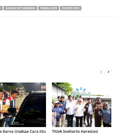
B
JUMLAH DPT BERBRDA
PEMILU 2019
PILPRES 2019
 Karya Ungkap Cara Jitu
Titiek Soeharto Apresiasi