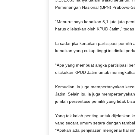
5.131.683 hanya dalam waktu setahun. H
r
Pemenangan Nasional (BPN) Prabowo-San
a
n
“Menurut saya kenaikan 5,1 juta juta pemi
harus dijelaskan oleh KPUD Jatim,” tegas
Ia sadar jika kenaikan partisipasi pemili
kenaikan yang cukup tinggi ini dinilai pe
“Apa yang membuat angka partisipasi be
dilakukan KPUD Jatim untuk meningkatkan
Kemudian, ia juga mempertanyakan kecend
Jatim. Selain itu, ia juga mempertanyaka
jumlah persentase pemilih yang tidak bisa
Yang tak kalah penting untuk dijelaskan k
yang secara umum setara dengan tambaha
“Apakah ada penjelasan mengenai hal ini?”