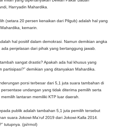
al inilah yang dipertanyakan Dewan Pakar Badan
di, Harryadin Mahardika.
lih (setara 20 persen kenaikan dari Pilgub) adalah hal yang
 Mahardika, kemarin.
h adalah hal positif dalam demokrasi. Namun demikian angka
rlu ada penjelasan dari pihak yang bertanggung jawab.
rtambah sangat drastis? Apakah ada hal khusus yang
 partisipasi?” demikian yang ditanyakan Mahardika.
erungan porsi terbesar dari 5,1 juta suara tambahan di
n persentase undangan yang tidak diterima pemilih serta
 memilih lantaran memiliki KTP luar daerah.
epada publik adalah tambahan 5,1 juta pemilih tersebut
n suara Jokowi-Ma’ruf 2019 dari Jokowi-Kalla 2014.
 tutupnya. (pi/rmol)