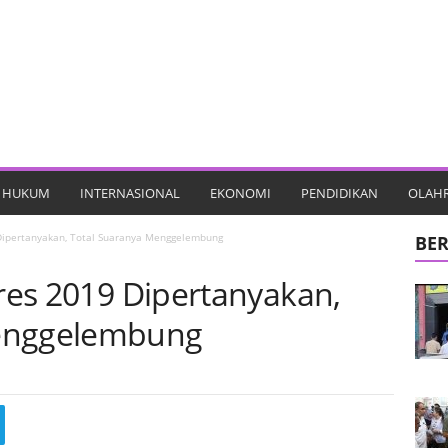
HUKUM
INTERNASIONAL
EKONOMI
PENDIDIKAN
OLAH
 Dipertanyakan, Total Suaranya Menggelembung
BER
pres 2019 Dipertanyakan,
Menggelembung