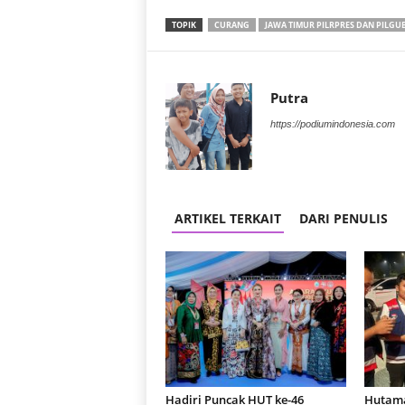
TOPIK
CURANG
JAWA TIMUR PILRPRES DAN PILGU
Putra
https://podiumindonesia.com
ARTIKEL TERKAIT
DARI PENULIS
Hadiri Puncak HUT ke-46
Hutama