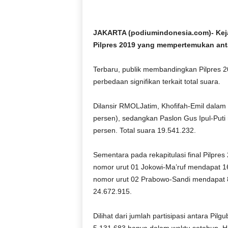
D
O
N
JAKARTA (podiumindonesia.com)- Kej
E
Pilpres 2019 yang mempertemukan ant
S
I
Terbaru, publik membandingkan Pilpres 2
A
perbedaan signifikan terkait total suara.
|
g
e
Dilansir RMOLJatim, Khofifah-Emil dalam
r
persen), sedangkan Paslon Gus Ipul-Puti 
b
persen. Total suara 19.541.232.
a
n
Sementara pada rekapitulasi final Pilpres
g
nomor urut 01 Jokowi-Ma’ruf mendapat 1
k
nomor urut 02 Prabowo-Sandi mendapat 8.
e
b
24.672.915.
e
n
Dilihat dari jumlah partisipasi antara Pil
a