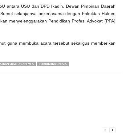
MoU antara USU dan DPD Ikadin. Dewan Pimpinan Daerah
) Sumut selanjutnya bekerjasama dengan Fakuktas Hu­k­um
akan menyelenggarakan Pendidikan Profesi Advokat (PPA)
umut guna membuka acara tersebut sekaligus memberikan
ATKAN SDM HADAPI MEA
PODIUM INDONESIA