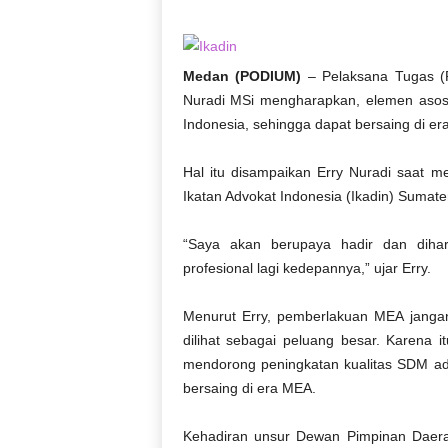
D
O
N
Medan (PODIUM)
– Pelaksana Tugas (P
E
Nuradi MSi mengharapkan, elemen asosi
S
I
Indonesia, sehingga dapat bersaing di 
A
|
Hal itu disampaikan Erry Nuradi saat
g
Ikatan Advokat Indonesia (Ikadin) Sumate
e
r
“Saya akan berupaya hadir dan diha
b
profesional lagi kedepannya,” ujar Erry.
a
n
g
Menurut Erry, pemberlakuan MEA janga
k
dilihat sebagai peluang besar. Karena i
e
mendorong peningkatan kualitas SDM a
b
bersaing di era MEA.
e
n
Kehadiran unsur Dewan Pimpinan Daera
a