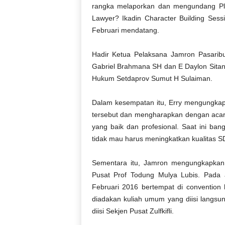
r
rangka melaporkan dan mengundang Plt
a
Lawyer? Ikadin Character Building Ses
n
Februari mendatang.
Hadir Ketua Pelaksana Jamron Pasarib
Gabriel Brahmana SH dan E Daylon Sita
Hukum Setdaprov Sumut H Sulaiman.
Dalam kesempatan itu, Erry mengungka
tersebut dan mengharapkan dengan acar
yang baik dan profesional. Saat ini b
tidak mau harus meningkatkan kualitas 
Sementara itu, Jamron mengungkapkan,
Pusat Prof Todung Mulya Lubis. Pada 
Februari 2016 bertempat di convention 
diadakan kuliah umum yang diisi langsu
diisi Sekjen Pusat Zulfkifli.