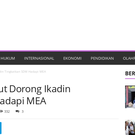
HUKUM
INTERNASIONAL
EKONOMI
PENDIDIKAN
OLAH
din Tingkatkan SDM Hadapi MEA
BER
t Dorong Ikadin
Hadapi MEA
332
3