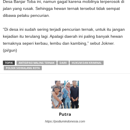
Desa Banjar Toba ini, namun gagal karena mobilnya terperosok di
jalan yang rusak. Sehingga hewan ternak tersebut tidak sempat
dibawa pelaku pencurian.
“Di desa ini sudah sering terjadi pencurian ternak, untuk itu jangan
kejadian itu terulang lagi. Apalagi daerah ini paling banyak hewan
ternaknya seperi kerbau, lembu dan kambing,” sebut Jokner.
(pi/gun)
TOPIK
ANTISIPASI MALING TERNAK
DAIRI
HUKUM DAN KRIMINAL
POLSEK SIDIKALANG KOTA
Putra
https://podiumindonesia.com