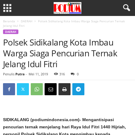
Beranda
DAERAH
Polsek Sidikalang Kota Imbau Warga Siaga Pencurian Ternak
Jelang Idul Fitri
DAERAH
Polsek Sidikalang Kota Imbau
Warga Siaga Pencurian Ternak
Jelang Idul Fitri
Penulis
Putra
-
Mei 11, 2019
316
0
SIDIKALANG (podiumindonesia.com)- Mengantisipasi
pencurian ternak menjelang hari Raya Idul Fitri 1440 Hijriah,
personil Polsek Sidikalang Kota mengimbau kepada