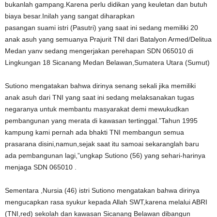
bukanlah gampang.Karena perlu didikan yang keuletan dan butuh
biaya besar.Inilah yang sangat diharapkan
pasangan suami istri (Pasutri) yang saat ini sedang memiliki 20
anak asuh yang semuanya Prajurit TNI dari Batalyon Armed/Delitua
Medan yanv sedang mengerjakan perehapan SDN 065010 di
Lingkungan 18 Sicanang Medan Belawan,Sumatera Utara (Sumut)
Sutiono mengatakan bahwa dirinya senang sekali jika memiliki
anak asuh dari TNI yang saat ini sedang melaksanakan tugas
negaranya untuk membantu masyarakat demi mewukudkan
pembangunan yang merata di kawasan tertinggal.”Tahun 1995
kampung kami pernah ada bhakti TNI membangun semua
prasarana disini,namun,sejak saat itu samoai sekaranglah baru
ada pembangunan lagi,”ungkap Sutiono (56) yang sehari-harinya
menjaga SDN 065010 .
Sementara ,Nursia (46) istri Sutiono mengatakan bahwa dirinya
mengucapkan rasa syukur kepada Allah SWT,karena melalui ABRI
(TNI,red) sekolah dan kawasan Sicanang Belawan dibangun