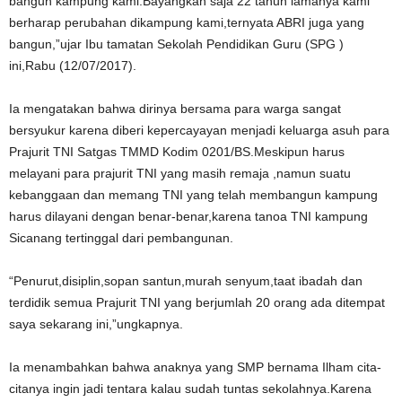
bangun kampung kami.Bayangkan saja 22 tahun lamanya kami
berharap perubahan dikampung kami,ternyata ABRI juga yang
bangun,”ujar Ibu tamatan Sekolah Pendidikan Guru (SPG )
ini,Rabu (12/07/2017).
Ia mengatakan bahwa dirinya bersama para warga sangat
bersyukur karena diberi kepercayayan menjadi keluarga asuh para
Prajurit TNI Satgas TMMD Kodim 0201/BS.Meskipun harus
melayani para prajurit TNI yang masih remaja ,namun suatu
kebanggaan dan memang TNI yang telah membangun kampung
harus dilayani dengan benar-benar,karena tanoa TNI kampung
Sicanang tertinggal dari pembangunan.
“Penurut,disiplin,sopan santun,murah senyum,taat ibadah dan
terdidik semua Prajurit TNI yang berjumlah 20 orang ada ditempat
saya sekarang ini,”ungkapnya.
Ia menambahkan bahwa anaknya yang SMP bernama Ilham cita-
citanya ingin jadi tentara kalau sudah tuntas sekolahnya.Karena