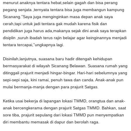
menurut anaknya tentara hebat,selain gagah dan bisa perang
pegang senjata ,ternyata tentara bisa juga membangun kampung
Sicanang.”Saya juga menginginkan masa depan anak saya
cerah,tapi untuk jadi tentara gak mudah karena fisik dan
pendidikan juga harus ada,makanya sejak dini anak saya terapkan
disiplin ,suruh ibadah terus rajin belajar agar keinginannya menjadi
tentara tercapai,”ungkapnya lagi.
Disinilah,lanjutnya, suasana baru hadir ditengah kehidupan
bermasyarakat di wilayah Sicanang Belawan. Suasana rumah yang
ditinggali prajurit menjadi hingar-bingar. Hari-hari sebelumnya yang
sepi-sepi saja, kini ramai, penuh tawa dan canda. Anak-anak pun
mulai bermanja-manja dengan para prajurit Satgas.
Ketika usai bekerja di lapangan lokasi TMMD, orangtua dan anak-
anak bercengkerama dengan prajurit Satgas TMMD. Bahkan, saat
sore tiba, prajurit sepulang dari lokasi TMMD pun menyempatkan
diri membantu memasak di dapur dan berolah raga.