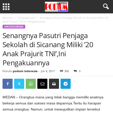
Beranda
Uncategorized
Senangnya Pasutri Penjaga Sekolah di Sicanang Miliki ’20
Anak Prajurit TNI’,Ini Pengakuannya
UNCATEGORIZED
Senangnya Pasutri Penjaga
Sekolah di Sicanang Miliki ’20
Anak Prajurit TNI’,Ini
Pengakuannya
Penulis
podium indonesia
-
Juli 4, 2017
306
0
MEDAN – Orangtua mana yang tidak bangga memiliki anaknya
bekerja semua dan sukses masa depannya.Tentu itu harapan
semua orangtua. Namun, untuk mewujudkan impian tersebut