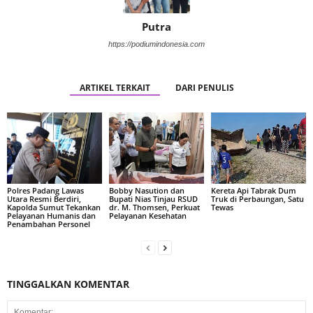
Putra
https://podiumindonesia.com
ARTIKEL TERKAIT
DARI PENULIS
Polres Padang Lawas
Bobby Nasution dan
Kereta Api Tabrak Dum
Utara Resmi Berdiri,
Bupati Nias Tinjau RSUD
Truk di Perbaungan, Satu
Kapolda Sumut Tekankan
dr. M. Thomsen, Perkuat
Tewas
Pelayanan Humanis dan
Pelayanan Kesehatan
Penambahan Personel
TINGGALKAN KOMENTAR