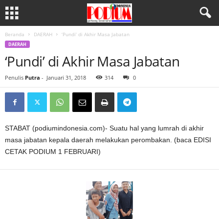
Beranda
DAERAH
‘Pundi’ di Akhir Masa Jabatan
DAERAH
‘Pundi’ di Akhir Masa Jabatan
Penulis
Putra
-
Januari 31, 2018
314
0
STABAT (podiumindonesia.com)- Suatu hal yang lumrah di akhir
masa jabatan kepala daerah melakukan perombakan. (baca EDISI
CETAK PODIUM 1 FEBRUARI)