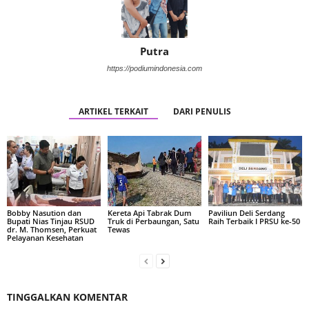
Putra
https://podiumindonesia.com
ARTIKEL TERKAIT
DARI PENULIS
Bobby Nasution dan
Kereta Api Tabrak Dum
Paviliun Deli Serdang
Bupati Nias Tinjau RSUD
Truk di Perbaungan, Satu
Raih Terbaik I PRSU ke-50
dr. M. Thomsen, Perkuat
Tewas
Pelayanan Kesehatan
TINGGALKAN KOMENTAR