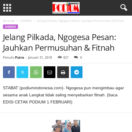
Beranda
DAERAH
Jelang Pilkada, Ngogesa Pesan: Jauhkan Permusuhan & Fitnah
DAERAH
Jelang Pilkada, Ngogesa Pesan:
Jauhkan Permusuhan & Fitnah
Penulis
Putra
-
Januari 31, 2018
427
0
STABAT (podiumindonesia.com)- Ngogesa pun mengimbau agar
sesama anak Langkat tidak saling menyebarkan fitnah. (baca
EDISI CETAK PODIUM 1 FEBRUARI)