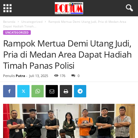
Beranda
Uncategorized
Rampok Mertua Demi Utang Judi, Pria di Medan Area
Dapat Hadiah Timah...
UNCATEGORIZED
Rampok Mertua Demi Utang Judi,
Pria di Medan Area Dapat Hadiah
Timah Panas Polisi
Penulis
Putra
-
Juli 13, 2025
176
0