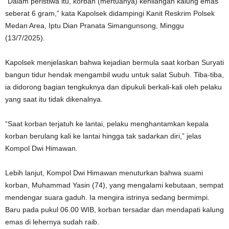
“Dalam peristiwa itu, korban (mertuanya) kehilangan kalung emas
seberat 6 gram,” kata Kapolsek didampingi Kanit Reskrim Polsek
Medan Area, Iptu Dian Pranata Simangunsong, Minggu
(13/7/2025).
Kapolsek menjelaskan bahwa kejadian bermula saat korban Suryati
bangun tidur hendak mengambil wudu untuk salat Subuh. Tiba-tiba,
ia didorong bagian tengkuknya dan dipukuli berkali-kali oleh pelaku
yang saat itu tidak dikenalnya.
“Saat korban terjatuh ke lantai, pelaku menghantamkan kepala
korban berulang kali ke lantai hingga tak sadarkan diri,” jelas
Kompol Dwi Himawan.
Lebih lanjut, Kompol Dwi Himawan menuturkan bahwa suami
korban, Muhammad Yasin (74), yang mengalami kebutaan, sempat
mendengar suara gaduh. Ia mengira istrinya sedang bermimpi.
Baru pada pukul 06.00 WIB, korban tersadar dan mendapati kalung
emas di lehernya sudah raib.