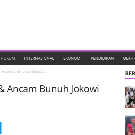
HUKUM
INTERNASIONAL
EKONOMI
PENDIDIKAN
OLAH
 Ancam Bunuh Jokowi Ditangkap
BER
& Ancam Bunuh Jokowi