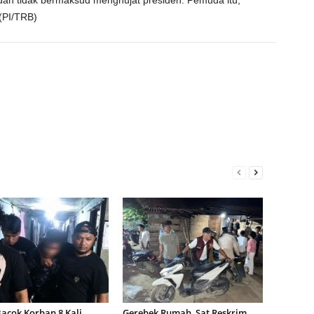
an tidak bermaksud menghujat presiden. Pemuda itu,
 (PI/TRB)
acok Korban 8 Kali,
Gerebek Rumah, Sat Reskrim