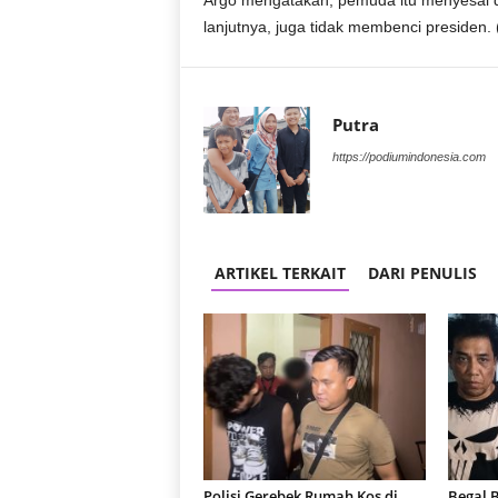
Argo mengatakan, pemuda itu menyesal d
r
lanjutnya, juga tidak membenci presiden.
a
n
Putra
https://podiumindonesia.com
ARTIKEL TERKAIT
DARI PENULIS
Polisi Gerebek Rumah Kos di
Begal B