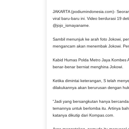
D
O
JAKARTA (podiumindonesia.com)- Seoran
N
viral baru-baru ini. Video berdurasi 19 de
E
@jojo_ismayaname.
S
I
Sambil menunjuk ke arah foto Jokowi, pe
A
mengancam akan menembak Jokowi. Pemuda
|
g
e
Kabid Humas Polda Metro Jaya Kombes A
r
benar-benar berniat menghina Jokowi.
b
a
Ketika dimintai keterangan, S telah meny
n
dilakukannya akan berurusan dengan hu
g
k
“Jadi yang bersangkutan hanya bercanda 
e
b
temannya untuk berlomba itu. Artinya ba
e
katanya dikutip dari Kompas.com.
n
a