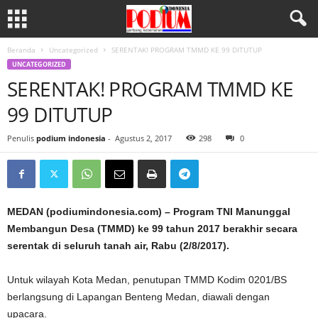
Beranda
Uncategorized
SERENTAK! PROGRAM TMMD KE 99 DITUTUP
UNCATEGORIZED
SERENTAK! PROGRAM TMMD KE
99 DITUTUP
Penulis
podium indonesia
-
Agustus 2, 2017
298
0
MEDAN (podiumindonesia.com) – Program TNI Manunggal
Membangun Desa (TMMD) ke 99 tahun 2017 berakhir secara
serentak di seluruh tanah air, Rabu (2/8/2017).
Untuk wilayah Kota Medan, penutupan TMMD Kodim 0201/BS
berlangsung di Lapangan Benteng Medan, diawali dengan
upacara.