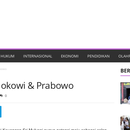
HUKUM
INTERNASIONAL
EKONOMI
PENDIDIKAN
OLAH
abowo
BER
i Jokowi & Prabowo
0