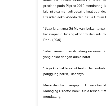
JAKARTA (podiumindonesia.com)- Menteri
D
presiden pada Pilpres 2019 mendatang. M
O
lalu ini bisa menjadi pesaing kuat buat 
N
Presiden Joko Widodo dan Ketua Umum D
E
S
“Saya kira nama Sri Mulyani bukan tanpa 
I
A
kecakapan di bidang ekonomi dan sulit men
|
Rabu (20/9).
g
e
Selain kemampuan di bidang ekonomi, Sri M
r
yang dekat dengan dunia barat.
b
a
“Saya kira hal tersebut tentu nilai tambah
n
g
panggung politik,” ucapnya.
k
e
Meski demikian pengajar di Universitas Is
b
Managing Director Bank Dunia tersebut me
e
mendatang.
n
a