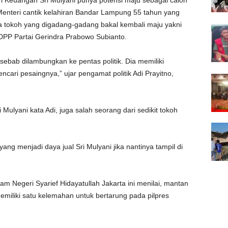
 Keuangan Sri Mulyani punya potensi maju sebagai calon
enteri cantik kelahiran Bandar Lampung 55 tahun yang
dua tokoh yang digadang-gadang bakal kembali maju yakni
PP Partai Gerindra Prabowo Subianto.
sebab dilambungkan ke pentas politik. Dia memiliki
cari pesaingnya,” ujar pengamat politik Adi Prayitno,
ulyani kata Adi, juga salah seorang dari sedikit tokoh
 yang menjadi daya jual Sri Mulyani jika nantinya tampil di
lam Negeri Syarief Hidayatullah Jakarta ini menilai, mantan
miliki satu kelemahan untuk bertarung pada pilpres