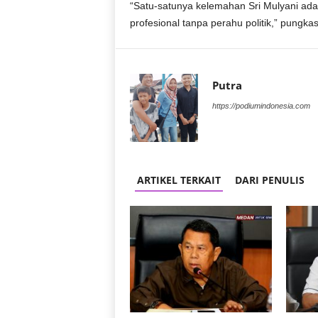
“Satu-satunya kelemahan Sri Mulyani adal
r
a
profesional tanpa perahu politik,” pungkas 
n
Putra
https://podiumindonesia.com
ARTIKEL TERKAIT
DARI PENULIS