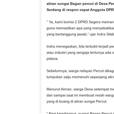
r
aliran sungai Bagan percut di Desa Pe
a
Serdang di respon cepat Anggota DPRD
n
” Ya, kami komisi 2 DPRD Segera memang
guna memastikan apa yang menyebabkan b
yang bertanggung jawab,” ujar Indra Sila
Indra menegaskan, bila terbukti terjadi 
atau industri yang sengaja tentunya ada
pidana.
Sebelumnya, warga nelayan Percut dikag
tumpukan salju memenuhi sepanjang alir
Menurut Amran, warga Desa setempat men
dan sampai saat ini membuat resah warga
yang di buang di aliran sungai Percut.
” Pagi kejadiannya, sungai Bagan Percut i