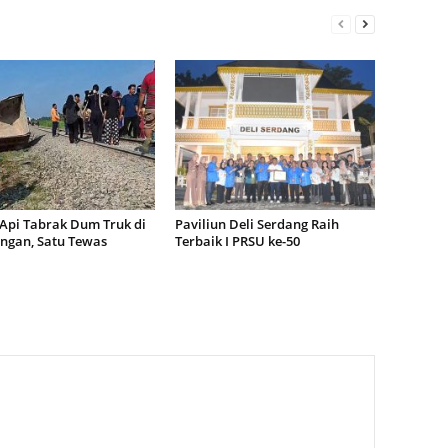
 Api Tabrak Dum Truk di
Paviliun Deli Serdang Raih
ngan, Satu Tewas
Terbaik I PRSU ke-50