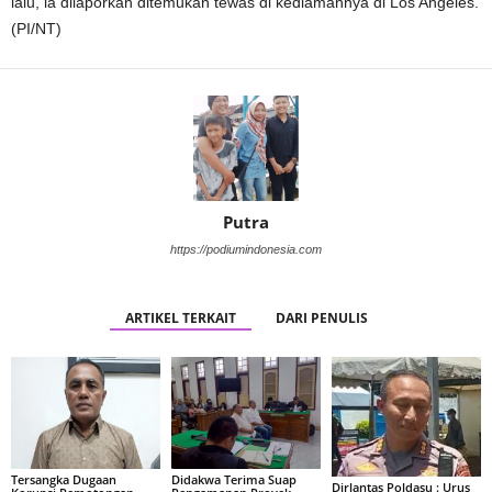
lalu, ia dilaporkan ditemukan tewas di kediamannya di Los Angeles.
(PI/NT)
Putra
https://podiumindonesia.com
ARTIKEL TERKAIT
DARI PENULIS
Tersangka Dugaan
Didakwa Terima Suap
Dirlantas Poldasu : Urus