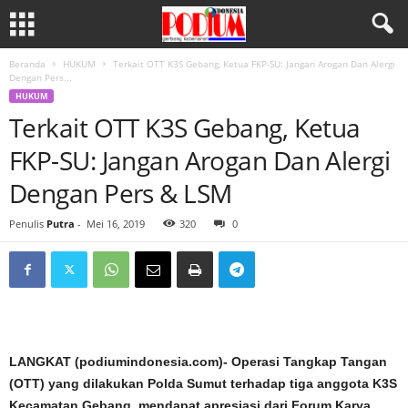
Beranda
HUKUM
Terkait OTT K3S Gebang, Ketua FKP-SU: Jangan Arogan Dan Alergi
Dengan Pers...
HUKUM
Terkait OTT K3S Gebang, Ketua
FKP-SU: Jangan Arogan Dan Alergi
Dengan Pers & LSM
Penulis
Putra
-
Mei 16, 2019
320
0
LANGKAT (podiumindonesia.com)- Operasi Tangkap Tangan
(OTT) yang dilakukan Polda Sumut terhadap tiga anggota K3S
Kecamatan Gebang, mendapat apresiasi dari Forum Karya