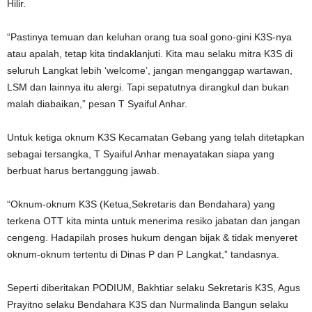
Hilir.
“Pastinya temuan dan keluhan orang tua soal gono-gini K3S-nya
atau apalah, tetap kita tindaklanjuti. Kita mau selaku mitra K3S di
seluruh Langkat lebih ‘welcome’, jangan menganggap wartawan,
LSM dan lainnya itu alergi. Tapi sepatutnya dirangkul dan bukan
malah diabaikan,” pesan T Syaiful Anhar.
Untuk ketiga oknum K3S Kecamatan Gebang yang telah ditetapkan
sebagai tersangka, T Syaiful Anhar menayatakan siapa yang
berbuat harus bertanggung jawab.
“Oknum-oknum K3S (Ketua,Sekretaris dan Bendahara) yang
terkena OTT kita minta untuk menerima resiko jabatan dan jangan
cengeng. Hadapilah proses hukum dengan bijak & tidak menyeret
oknum-oknum tertentu di Dinas P dan P Langkat,” tandasnya.
Seperti diberitakan PODIUM, Bakhtiar selaku Sekretaris K3S, Agus
Prayitno selaku Bendahara K3S dan Nurmalinda Bangun selaku