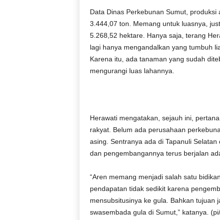
r
Data Dinas Perkebunan Sumut, produksi a
a
3.444,07 ton. Memang untuk luasnya, jus
n
5.268,52 hektare. Hanya saja, terang He
lagi hanya mengandalkan yang tumbuh lia
Karena itu, ada tanaman yang sudah diteb
mengurangi luas lahannya.
Herawati mengatakan, sejauh ini, pertan
rakyat. Belum ada perusahaan perkebun
asing. Sentranya ada di Tapanuli Selata
dan pengembangannya terus berjalan ada
“Aren memang menjadi salah satu bidikan
pendapatan tidak sedikit karena pengemban
mensubsitusinya ke gula. Bahkan tujuan 
swasembada gula di Sumut,” katanya. (pi