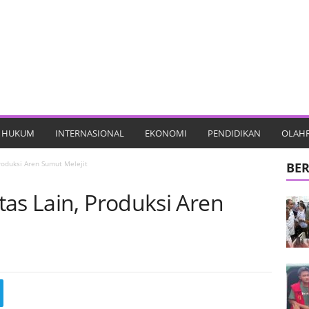
HUKUM
INTERNASIONAL
EKONOMI
PENDIDIKAN
OLAH
roduksi Aren Sumut Melejit
BER
as Lain, Produksi Aren