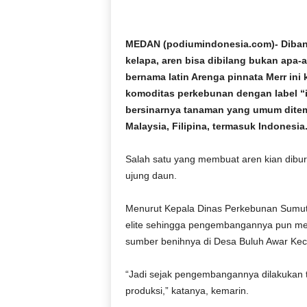
D
O
N
MEDAN (podiumindonesia.com)- Diband
E
kelapa, aren bisa dibilang bukan apa-
S
bernama latin Arenga pinnata Merr ini
I
komoditas perkebunan dengan label “id
A
bersinarnya tanaman yang umum ditemuk
|
Malaysia, Filipina, termasuk Indonesia
g
e
r
Salah satu yang membuat aren kian dibur
b
ujung daun.
a
n
Menurut Kepala Dinas Perkebunan Sumut
g
elite sehingga pengembangannya pun menj
k
sumber benihnya di Desa Buluh Awar Kec
e
b
e
“Jadi sejak pengembangannya dilakukan ta
n
produksi,” katanya, kemarin.
a