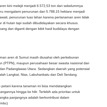
ren kini melejit menjadi 6.572,53 ton dari sebelummya
tru mengalami penurunan dari 5.788,15 hektare menjadi
rawati, penurunan luas lahan karena pertanaman aren tidak
r di hutan tapi sudah dibudidayakan secara khusus.
ang dan diganti dengan bibit hasil budidaya dengan
aman aren di Sumut masih diusahai oleh perkebunan
an (PTPN), maupun perusahaan besar swasta nasional dan
n dan Padanglawas Utara. Sedangkan daerah yang potensial
lah Langkat, Nias, Labuhanbatu dan Deli Serdang.
 petani karena tanaman ini bisa mendatangkan
gannya hingga ke hilir. Terlebih ada prioritas untuk
jangka panjangnya adalah berkontribusi dalam
/mbc)