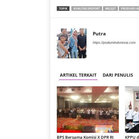
TOPIK
KUALITAS EKSPORT
MELEJIT
PRODUKSI A
Putra
https://podiumindonesia.com
ARTIKEL TERKAIT
DARI PENULIS
BPS Bersama Komisi X DPR RI
KPPU d