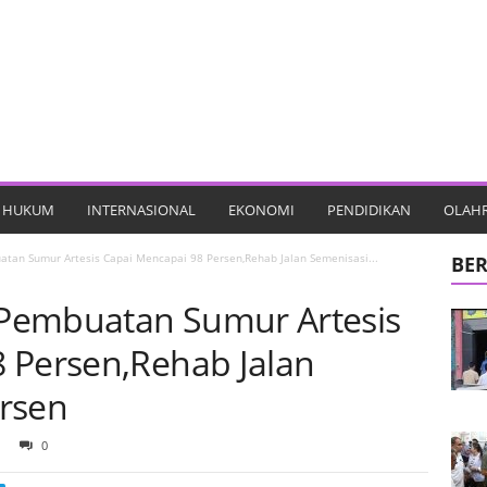
HUKUM
INTERNASIONAL
EKONOMI
PENDIDIKAN
OLAH
tan Sumur Artesis Capai Mencapai 98 Persen,Rehab Jalan Semenisasi...
BER
Pembuatan Sumur Artesis
 Persen,Rehab Jalan
rsen
0