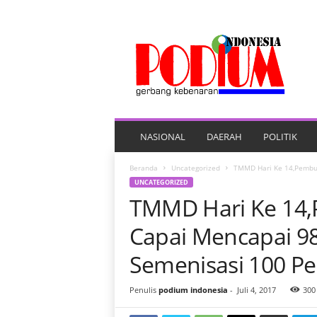
P
O
R
T
A
L
B
E
NASIONAL
DAERAH
POLITIK
R
I
Beranda
Uncategorized
TMMD Hari Ke 14,Pembua
T
UNCATEGORIZED
A
TMMD Hari Ke 14,
P
O
Capai Mencapai 98
D
I
Semenisasi 100 Pe
U
M
Penulis
podium indonesia
-
Juli 4, 2017
300
I
N