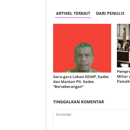
r
a
ARTIKEL TERKAIT
DARI PENULIS
n
Pempro
Miliar
Gara-gara Lokasi KDMP, Kades
Pascab
dan Mantan Plt. Kades
“Berseberangan”
TINGGALKAN KOMENTAR