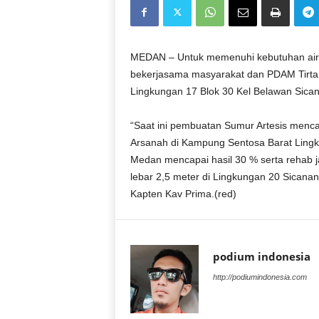
D
O
N
E
MEDAN – Untuk memenuhi kebutuhan air
S
bekerjasama masyarakat dan PDAM Tirtan
I
Lingkungan 17 Blok 30 Kel Belawan Sic
A
|
“Saat ini pembuatan Sumur Artesis mencap
g
Arsanah di Kampung Sentosa Barat Ling
e
Medan mencapai hasil 30 % serta rehab 
r
b
lebar 2,5 meter di Lingkungan 20 Sican
a
Kapten Kav Prima.(red)
n
g
k
e
podium indonesia
b
http://podiumindonesia.com
e
n
a