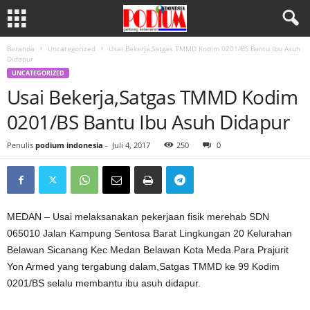
Beranda
Uncategorized
Usai Bekerja,Satgas TMMD Kodim 0201/BS Bantu Ibu Asuh
Didapur
UNCATEGORIZED
Usai Bekerja,Satgas TMMD Kodim
0201/BS Bantu Ibu Asuh Didapur
Penulis
podium indonesia
-
Juli 4, 2017
250
0
MEDAN – Usai melaksanakan pekerjaan fisik merehab SDN
065010 Jalan Kampung Sentosa Barat Lingkungan 20 Kelurahan
Belawan Sicanang Kec Medan Belawan Kota Meda.Para Prajurit
Yon Armed yang tergabung dalam,Satgas TMMD ke 99 Kodim
0201/BS selalu membantu ibu asuh didapur.