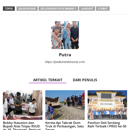
TOPIK
JALAN RUSAK
KELURAHAN PAYA MABAR 1
LANGKAT
STABAT
Putra
https://podiumindonesia.com
ARTIKEL TERKAIT
DARI PENULIS
Bobby Nasution dan
Kereta Api Tabrak Dum
Paviliun Deli Serdang
Bupati Nias Tinjau RSUD
Truk di Perbaungan, Satu
Raih Terbaik I PRSU ke-50
dr. M. Thomsen, Perkuat
Tewas