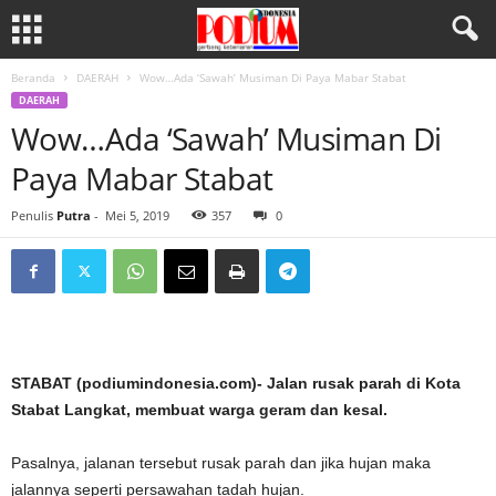
Beranda
DAERAH
Wow…Ada ‘Sawah’ Musiman Di Paya Mabar Stabat
DAERAH
Wow…Ada ‘Sawah’ Musiman Di
Paya Mabar Stabat
Penulis
Putra
-
Mei 5, 2019
357
0
STABAT (podiumindonesia.com)- Jalan rusak parah di Kota
Stabat Langkat, membuat warga geram dan kesal.
Pasalnya, jalanan tersebut rusak parah dan jika hujan maka
jalannya seperti persawahan tadah hujan.