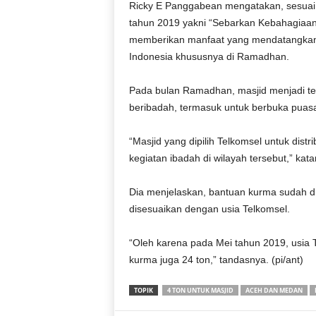
Ricky E Panggabean mengatakan, sesuai 
r
a
tahun 2019 yakni “Sebarkan Kebahagiaa
n
memberikan manfaat yang mendatangkan k
Indonesia khususnya di Ramadhan.
Pada bulan Ramadhan, masjid menjadi tem
beribadah, termasuk untuk berbuka puas
“Masjid yang dipilih Telkomsel untuk dis
kegiatan ibadah di wilayah tersebut,” kata
Dia menjelaskan, bantuan kurma sudah d
disesuaikan dengan usia Telkomsel.
“Oleh karena pada Mei tahun 2019, usia 
kurma juga 24 ton,” tandasnya. (pi/ant)
TOPIK
4 TON UNTUK MASJID
ACEH DAN MEDAN