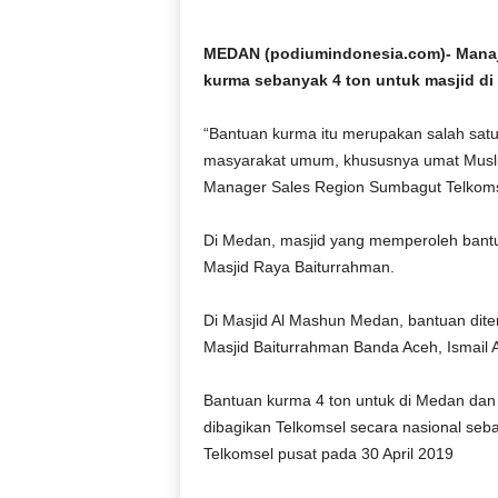
D
O
MEDAN (podiumindonesia.com)- Manaj
N
kurma sebanyak 4 ton untuk masjid di
E
S
“Bantuan kurma itu merupakan salah sat
I
A
masyarakat umum, khususnya umat Musli
|
Manager Sales Region Sumbagut Telkoms
g
e
Di Medan, masjid yang memperoleh bantu
r
Masjid Raya Baiturrahman.
b
a
Di Masjid Al Mashun Medan, bantuan diter
n
g
Masjid Baiturrahman Banda Aceh, Ismail
k
e
Bantuan kurma 4 ton untuk di Medan dan 
b
dibagikan Telkomsel secara nasional seba
e
Telkomsel pusat pada 30 April 2019
n
a