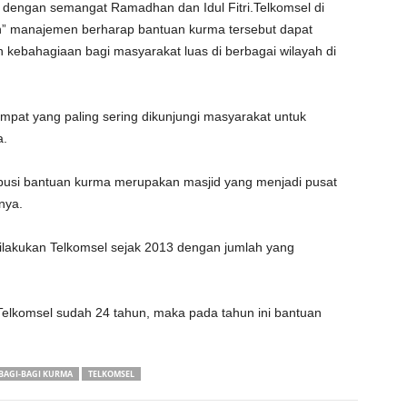
dengan semangat Ramadhan dan Idul Fitri.Telkomsel di
n” manajemen berharap bantuan kurma tersebut dapat
ebahagiaan bagi masyarakat luas di berbagai wilayah di
pat yang paling sering dikunjungi masyarakat untuk
a.
tribusi bantuan kurma merupakan masjid yang menjadi pusat
nya.
ilakukan Telkomsel sejak 2013 dengan jumlah yang
Telkomsel sudah 24 tahun, maka pada tahun ini bantuan
BAGI-BAGI KURMA
TELKOMSEL