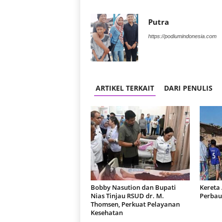
Putra
https://podiumindonesia.com
ARTIKEL TERKAIT
DARI PENULIS
Bobby Nasution dan Bupati
Kereta
Nias Tinjau RSUD dr. M.
Perbau
Thomsen, Perkuat Pelayanan
Kesehatan