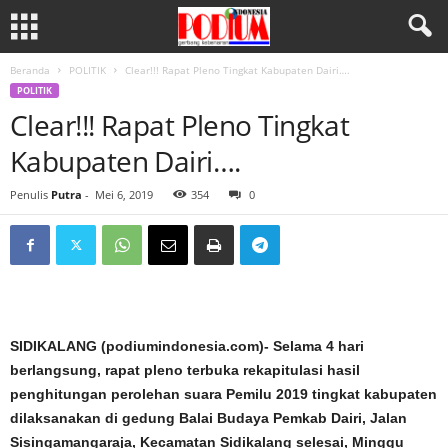
Beranda
POLITIK
Clear!!! Rapat Pleno Tingkat Kabupaten Dairi….
POLITIK
Clear!!! Rapat Pleno Tingkat
Kabupaten Dairi….
Penulis
Putra
-
Mei 6, 2019
354
0
SIDIKALANG (podiumindonesia.com)- Selama 4 hari
berlangsung, rapat pleno terbuka rekapitulasi hasil
penghitungan perolehan suara Pemilu 2019 tingkat kabupaten
dilaksanakan di gedung Balai Budaya Pemkab Dairi, Jalan
Sisingamangaraja, Kecamatan Sidikalang selesai, Minggu