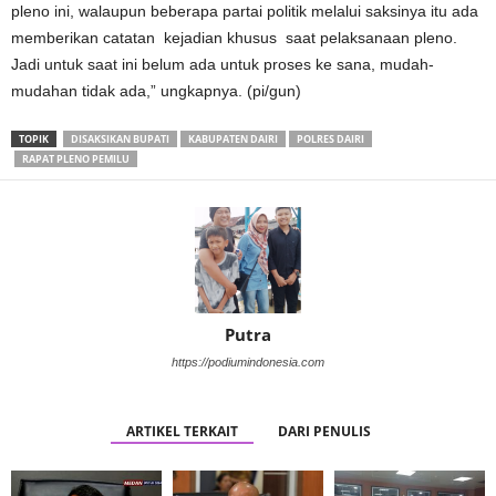
pleno ini, walaupun beberapa partai politik melalui saksinya itu ada
memberikan catatan kejadian khusus saat pelaksanaan pleno.
Jadi untuk saat ini belum ada untuk proses ke sana, mudah-
mudahan tidak ada,” ungkapnya. (pi/gun)
TOPIK
DISAKSIKAN BUPATI
KABUPATEN DAIRI
POLRES DAIRI
RAPAT PLENO PEMILU
Putra
https://podiumindonesia.com
ARTIKEL TERKAIT
DARI PENULIS