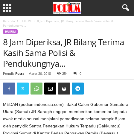
Beranda
HUKUM
8 Jam Diperiksa, JR Bilang Terima Kasih Sama Polisi &
Pendukungnya…
HUKUM
8 Jam Diperiksa, JR Bilang Terima
Kasih Sama Polisi &
Pendukungnya…
Penulis
Putra
-
Maret 20, 2018
254
0
MEDAN (podiumindonesia.com)- Bakal Calon Gubernur Sumatera
Utara (Sumut) JR Saragih enggan memberikan komentar kepada
awak media seusai menjalani pemeriksaan selama hampir 8 jam
oleh penyidik Sentra Penegakan Hukum Terpadu (Gakkumdu)
Provinsi Sumut di Kantor Badan Pengawas Pemilu (Bawaslu)