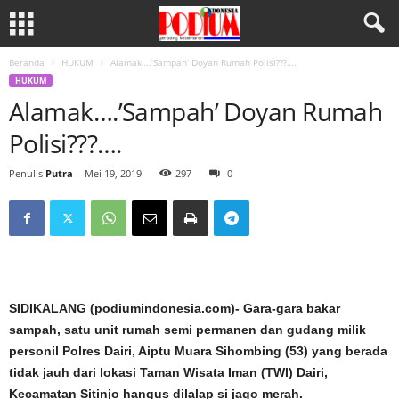
Beranda
HUKUM
Alamak….’Sampah’ Doyan Rumah Polisi???….
HUKUM
Alamak….’Sampah’ Doyan Rumah
Polisi???….
Penulis
Putra
-
Mei 19, 2019
297
0
SIDIKALANG (podiumindonesia.com)- Gara-gara bakar
sampah, satu unit rumah semi permanen dan gudang milik
personil Polres Dairi, Aiptu Muara Sihombing (53) yang berada
tidak jauh dari lokasi Taman Wisata Iman (TWI) Dairi,
Kecamatan Sitinjo hangus dilalap si jago merah.