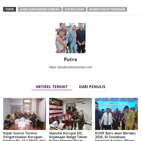
TOPIK
GARA-GARA BAKAR SAMPAH
POLRES DAIRI
RUMAH POLISI TERBAKAR
Putra
https://podiumindonesia.com
ARTIKEL TERKAIT
DARI PENULIS
Kejati Sumut Terima
Skandal Korupsi DD,
KUHP Baru akan Berlaku
Pengembalian Kerugian
Kejaksaan Balige Tahan
2026, Di Sosialisasi
Negara Rp 13,1 Miliar dari
Kades Maranti Barat
Serentak Kajatisu Bilang