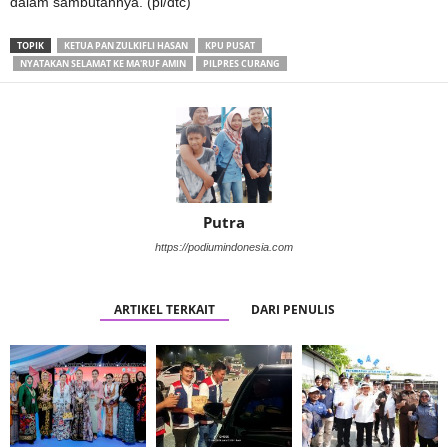
dalam sambutannya. (pi/dtc)
TOPIK
KETUA PAN ZULKIFLI HASAN
KPU PUSAT
NYATAKAN SELAMAT KE MA'RUF AMIN
PILPRES CURANG
Putra
https://podiumindonesia.com
ARTIKEL TERKAIT
DARI PENULIS