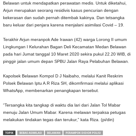
Belawan untuk mendapatkan perawatan medis. Untuk diketahui,
Arjun merupakan seorang residivis kasus pencurian dengan
kekerasan dan sudah pernah ditembak kakinya. Dan tetsangka
baru keluar dari penjara karena menjalani asimilasi Covid – 19.
Terakhir Arjun meranpok Ade Irawan (42) warga Lorong II umum
Lingkungan I Kelurahan Bagan Deli Kecamatan Medan Belawan
pada hari Jumat tanggal 10 Maret 2020 sekira pukul 22.20 WIB, di
pinggir jalan umum depan SPBU Jalan Raya Pelabuhan Belawan.
Kapolsek Belawan Kompol D J Naibaho, melalui Kanit Reskrim
Polsek Belawan Iptu A.R Riza SH, dikomfirmasi melalui aplikasi
WhatsApp, membenarkan penangkapan tersebut.
“Tersangka kita tangkap di waktu dia lari dari Jalan Tol Mabar
menuju Jalan Umum Mabar. Karena melawan terpaksa petugas
melakukan tindakan tegas dan terukur,” kata Riza. (pi/din)
TOPIK
BEBAS ASIMILASI
BELAWAN
PERAMPOK DIDIOR POLISI