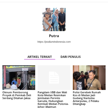
Putra
https://podiumindonesia.com
ARTIKEL TERKAIT
DARI PENULIS
Oknum Pemborong
Pangdam I/BB dan Wali
Polisi Gerebek Rumah
Proyek di Pemkab Deli
Kota Medan Resmikan
Kos di Medan Jadi
Serdang Ditahan Jaksa
Jembatan Perintis
Gudang Narkoba
Garuda, Hubungkan
Antarpulau, 2 Pelaku
Kembali Medan Polonia-
Ditangkap
Johor-Maimun