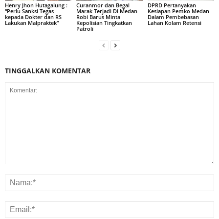
Henry Jhon Hutagalung :
Curanmor dan Begal
DPRD Pertanyakan
“Perlu Sanksi Tegas
Marak Terjadi Di Medan
Kesiapan Pemko Medan
kepada Dokter dan RS
Robi Barus Minta
Dalam Pembebasan
Lakukan Malpraktek”
Kepolisian Tingkatkan
Lahan Kolam Retensi
Patroli
TINGGALKAN KOMENTAR