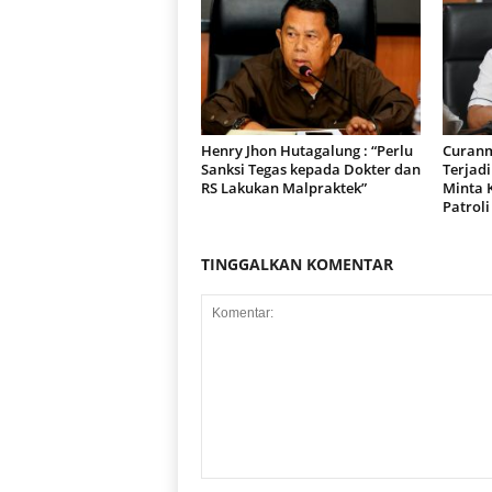
r
a
n
Henry Jhon Hutagalung : “Perlu
Curanm
Sanksi Tegas kepada Dokter dan
Terjad
RS Lakukan Malpraktek”
Minta 
Patroli
TINGGALKAN KOMENTAR