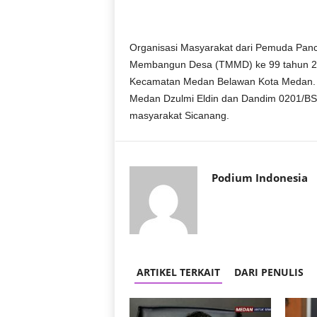
D
O
N
Organisasi Masyarakat dari Pemuda Panca
E
Membangun Desa (TMMD) ke 99 tahun 20
S
Kecamatan Medan Belawan Kota Medan. D
I
Medan Dzulmi Eldin dan Dandim 0201/BS
A
masyarakat Sicanang.
|
g
e
r
b
Podium Indonesia
a
n
g
k
e
b
ARTIKEL TERKAIT
DARI PENULIS
e
n
a