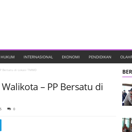
HUKUM
INTERNASIONAL
EKONOMI
PENDIDIKAN
OLAH
P Bersatu di Lokasi TMMD
BER
Walikota – PP Bersatu di
5
0