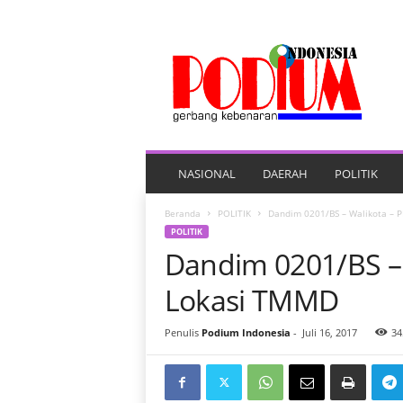
P
O
R
T
A
L
B
E
NASIONAL
DAERAH
POLITIK
R
I
Beranda
POLITIK
Dandim 0201/BS – Walikota – P
T
POLITIK
A
Dandim 0201/BS – 
P
O
Lokasi TMMD
D
I
Penulis
Podium Indonesia
-
Juli 16, 2017
34
U
M
I
N