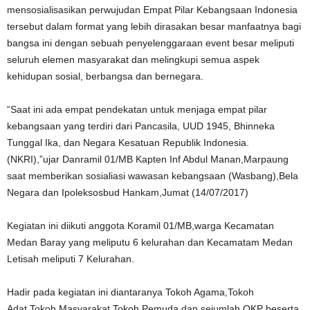
mensosialisasikan perwujudan Empat Pilar Kebangsaan Indonesia
tersebut dalam format yang lebih dirasakan besar manfaatnya bagi
bangsa ini dengan sebuah penyelenggaraan event besar meliputi
seluruh elemen masyarakat dan melingkupi semua aspek
kehidupan sosial, berbangsa dan bernegara.
“Saat ini ada empat pendekatan untuk menjaga empat pilar
kebangsaan yang terdiri dari Pancasila, UUD 1945, Bhinneka
Tunggal Ika, dan Negara Kesatuan Republik Indonesia.
(NKRI),”ujar Danramil 01/MB Kapten Inf Abdul Manan,Marpaung
saat memberikan sosialiasi wawasan kebangsaan (Wasbang),Bela
Negara dan Ipoleksosbud Hankam,Jumat (14/07/2017)
Kegiatan ini diikuti anggota Koramil 01/MB,warga Kecamatan
Medan Baray yang meliputu 6 kelurahan dan Kecamatam Medan
Letisah meliputi 7 Kelurahan.
Hadir pada kegiatan ini diantaranya Tokoh Agama,Tokoh
Adat,Tokoh Masyarakat,Tokoh Pemuda dan sejumlah OKP beserta