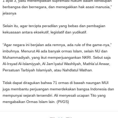
1 ayat 3, yaitu menempatkan supremasi hukum dalam kehidupan
berbangsa dan bernegara, dan menegakkan hak asasi manusia,”
jelasnya
Selain itu, agar tercipta peradilan yang bebas dan pembagian
kekuasaan antara eksekutif, legislatif dan yudikatif.
“Agar negara ini berjalan ada remnya, ada rule of the game-nya,”
imbuhnya. Menurut Ali ada banyak ormas Islam, selain NU dan
Muhammadiyah, yang ikut memperjuangankan NKRI. Sebut saja
Al-Irsyad Al-Islamiyyah, Al Jam’iyatul Washliyah, Mathla’ul Anwar,
Persatuan Tarbiyah Islamiyah, atau Nahdlatul Wathan.
Tidak dapat diragukan bahwa 71 ormas di bawah naungan MUI
juga membantu perjuangan memerdekakan bangsa Indonesia dan
mempunyai sejarah tersendiri. Ali menyesali ucapan Tito yang
mengabaikan Ormas Islam lain. (PI/GS)