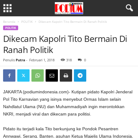
Beranda
POLITIK
Dikecam Kapolri Tito Bermain Di Ranah Politik
POLITIK
Dikecam Kapolri Tito Bermain Di
Ranah Politik
Penulis
Putra
-
Februari 1, 2018
318
0
JAKARTA (podiumindonesia.com)- Kutipan pidato Kapolri Jenderal
Pol Tito Karnavian yang isinya menyebut Ormas Islam selain
Nahdlatul Ulama (NU) dan Muhammadiyah ingin merontokkan
NKRI, menjadi viral dan dikecam para politisi.
Pidato itu terjadi kala Tito berkunjung ke Pondok Pesantren
Annwawi, Serang, Banten, asuhan Ketua Majelis Ulama Indonesia,