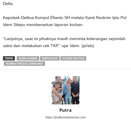
Delta.
Kapolsek Delitua Kompol Efianto SH melalui Kanit Reskrim Iptu Pol
Idem Sitepu membenarkan laporan korban.
“Lanjutnya, saat ini pihaknya masih meminta keterangan sejumlah
saksi dan melakukan cek TKP,” ujar Idem. (pi/als)
TOPIK
GURU HONOR
KARYA JAYA
POLSEK DELITUA
RUMAH TINGGAL DIMALINGI
Putra
https://podiumindonesia.com