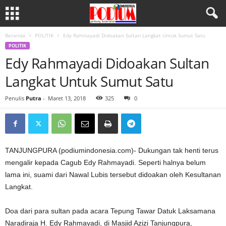
Beranda
POLITIK
Edy Rahmayadi Didoakan Sultan Langkat Untuk Sumut Satu
POLITIK
Edy Rahmayadi Didoakan Sultan
Langkat Untuk Sumut Satu
Penulis
Putra
-
Maret 13, 2018
325
0
TANJUNGPURA (podiumindonesia.com)- Dukungan tak henti terus
mengalir kepada Cagub Edy Rahmayadi. Seperti halnya belum
lama ini, suami dari Nawal Lubis tersebut didoakan oleh Kesultanan
Langkat.
Doa dari para sultan pada acara Tepung Tawar Datuk Laksamana
Naradiraja H. Edy Rahmayadi, di Masjid Azizi Tanjungpura,