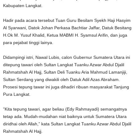
Kabupaten Langkat.
Hadir pada acara tersebut Tuan Guru Besilam Syekh Haji Hasyim
Al Syarwani, Datok Johan Perkasa Bachtiar Jaffar, Datuk Besitang
H.Ok M. Yusuf Khalid, Ketua MABMI H. Syamsul Arifin, dan juga
para pejabat tinggi lainya.
Didampingi istri, Nawal Lubis, calon Gubernur Sumatera Utara ini
ditepung tawari oleh Sultan Langkat Tuanku Azwar Abdul Djalil
Rahmatshah Al Hajj, Sultan Deli Tuanku Aria Mahmud Lamanjiji,
Sultan Serdang yang diwakili oleh Datuk Adil Azas Abraham.
Prosesi tepung tawar ini juga dihadiri ribuan masyarakat Tanjung
Pura Langkat.
“Kita tepung tawari, agar beliau (Edy Rahmayadi) semangatnya
tetap ada. Mudah-mudahan niat baiknya untuk Sumatera Utara
diridhai oleh Allah,” kata Sultan Langkat Tuanku Azwar Abdul Djalil
Rahmatshah Al Hajj.