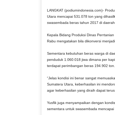
D
O
LANGKAT (podiumindonesia.com)- Produks
N
Utara mencapai 531.078 ton yang dihasil
E
swasembada beras tahun 2017 di daerah
S
I
Kepala Bidang Produksi Dinas Perrtanian
A
Rabu mengatakan bila dikonversi menjadi
|
g
e
Sementara kebutuhan beras warga di dae
r
penduduk 1.060.018 jiwa dimana per kap
b
terdapat perimbangan beras 194.902 ton.
a
n
“Jelas kondisi ini benar sangat memuas
g
Sumatera Utara, keberhasilan ini mendor
k
agar keberhasilan yang diraih dapat terus
e
b
e
Yusfik juga menyampaikan dengan kondisi
n
sementara untuk swasembada mencapai 24
a