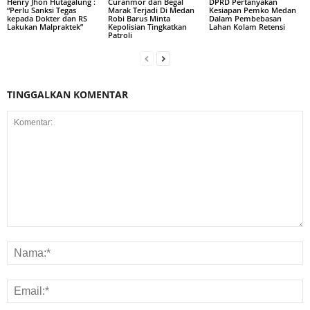
Henry Jhon Hutagalung :
Curanmor dan Begal
DPRD Pertanyakan
“Perlu Sanksi Tegas
Marak Terjadi Di Medan
Kesiapan Pemko Medan
kepada Dokter dan RS
Robi Barus Minta
Dalam Pembebasan
Lakukan Malpraktek”
Kepolisian Tingkatkan
Lahan Kolam Retensi
Patroli
TINGGALKAN KOMENTAR