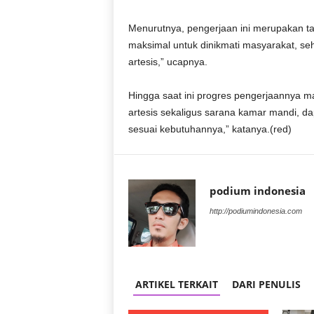
r
a
Menurutnya, pengerjaan ini merupakan tamb
n
maksimal untuk dinikmati masyarakat, se
artesis,” ucapnya.
Hingga saat ini progres pengerjaannya 
artesis sekaligus sarana kamar mandi, d
sesuai kebutuhannya,” katanya.(red)
podium indonesia
http://podiumindonesia.com
ARTIKEL TERKAIT
DARI PENULIS