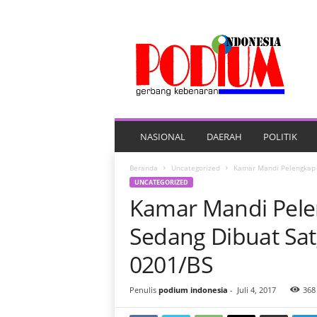
P
O
R
T
A
L
B
E
NASIONAL
DAERAH
POLITIK
R
I
Beranda
Uncategorized
Kamar Mandi Pelengkap 
T
UNCATEGORIZED
A
Kamar Mandi Pele
P
O
Sedang Dibuat S
D
I
0201/BS
U
M
Penulis
podium indonesia
-
Juli 4, 2017
368
I
N