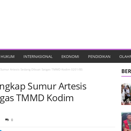
HUKUM
INTERNASIONAL
EKONOMI
PENDIDIKAN
OLAH
Sumur Artesis Sedang Dibuat Satgas TMMD Kodim 0201/BS
BER
ngkap Sumur Artesis
atgas TMMD Kodim
0