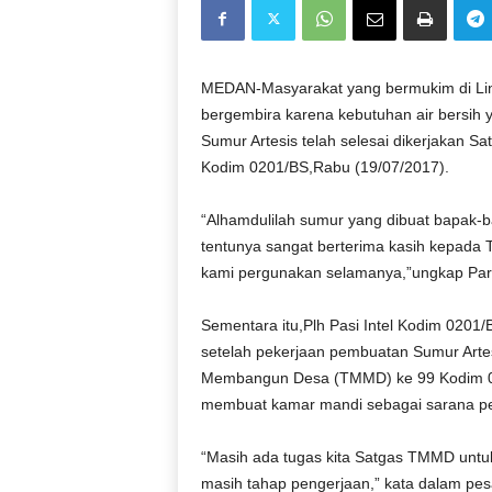
D
O
N
E
MEDAN-Masyarakat yang bermukim di Ling
S
bergembira karena kebutuhan air bersih y
I
Sumur Artesis telah selesai dikerjakan
A
Kodim 0201/BS,Rabu (19/07/2017).
|
g
“Alhamdulilah sumur yang dibuat bapak-ba
e
tentunya sangat berterima kasih kepada T
r
b
kami pergunakan selamanya,”ungkap Par
a
n
Sementara itu,Plh Pasi Intel Kodim 02
g
setelah pekerjaan pembuatan Sumur Artes
k
Membangun Desa (TMMD) ke 99 Kodim 020
e
membuat kamar mandi sebagai sarana pe
b
e
n
“Masih ada tugas kita Satgas TMMD untuk
a
masih tahap pengerjaan,” kata dalam pesa