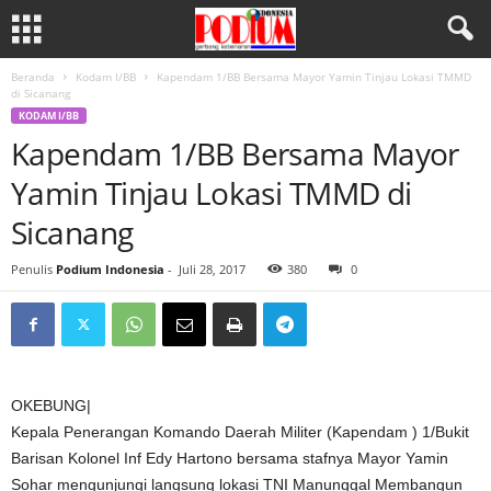
Beranda
Kodam I/BB
Kapendam 1/BB Bersama Mayor Yamin Tinjau Lokasi TMMD
di Sicanang
KODAM I/BB
Kapendam 1/BB Bersama Mayor
Yamin Tinjau Lokasi TMMD di
Sicanang
Penulis
Podium Indonesia
-
Juli 28, 2017
380
0
OKEBUNG|
Kepala Penerangan Komando Daerah Militer (Kapendam ) 1/Bukit
Barisan Kolonel Inf Edy Hartono bersama stafnya Mayor Yamin
Sohar mengunjungi langsung lokasi TNI Manunggal Membangun