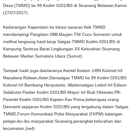
Desa (TMMD) ke 99 Kodim 0201/BS di Sicanang Belawan,Kamis
(27/07/2017) .
Kedarangan Kapendam ke lokasi sasaran fisik TMMD
mendampingi Pangdam I/BB,Mayjen TNI Cucu Somantri untuk
melihat langsung hasil kerja Satgas TMMD Kodim 0201/BS di
Kampung Sentosa Barat Lingkungan XX Kelurahan Sicanang
Belawan Medan Sumatera Utara (Sumut).
Tampak hadir juga diantaranya Asintel Kodam 1/BN Kolonel Inf
Maualana Ridwan,Aster,Dansatgas TMMD ke 99 Kodim 0201/BS
Kolonel Inf Bambang Herqutanto, Wadansatgas Letkol Inf Edison
Sidabutar,Pasiter Kodim 0201/BS Mayor Inf Budi Oktavian,Plh
Pasintel Kodim 0201/BS Kapten Kav Prima,beberapaa orang
Danramil sejajaran Kodim 0201/BS yang tergabung dalam Satgas
TMMD,Forum Komunikasi Polisi Masyarakat (FKPM) kalangan
pelajar,ibu-ibu masyarakat Sicanang,perangkat kelurahan dan
kecamatan.(red)