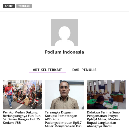
TOPIK
TERBARU
Podium Indonesia
ARTIKEL TERKAIT
DARI PENULIS
Pemko Medan Dukung
Tersangka Dugaan
Didakwa Terima Suap
Berlangsungnya Fun Run
Korupsi Pemotongan
Pengamanan Proyek
5K Dalam Rangka Hut 75
ADD Kota
Rp68,4 Miliar, Mantan
Kodam I/BB
Padangsidimpuan Rp5,7
Bupati Langkat dan
Miliar Menyerahkan Diri
Abangnya Diadili