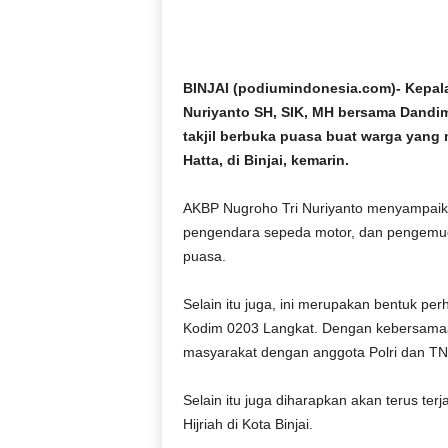
D
O
N
E
BINJAI (podiumindonesia.com)- Kepala
S
Nuriyanto SH, SIK, MH bersama Dandi
I
takjil berbuka puasa buat warga yang 
A
Hatta, di Binjai, kemarin.
|
g
e
AKBP Nugroho Tri Nuriyanto menyampaikan
r
pengendara sepeda motor, dan pengemud
b
puasa.
a
n
Selain itu juga, ini merupakan bentuk pe
g
Kodim 0203 Langkat. Dengan kebersamaan 
k
masyarakat dengan anggota Polri dan TN
e
b
e
Selain itu juga diharapkan akan terus terj
n
Hijriah di Kota Binjai.
a