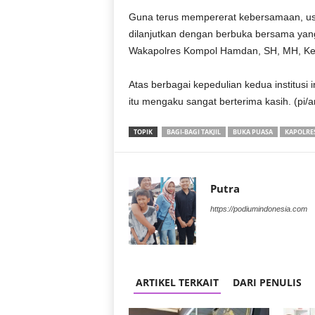
r
Guna terus mempererat kebersamaan, usai 
a
dilanjutkan dengan berbuka bersama yang
n
Wakapolres Kompol Hamdan, SH, MH, Ketu
Atas berbagai kepedulian kedua institusi 
itu mengaku sangat berterima kasih. (pi/a
TOPIK
BAGI-BAGI TAKJIL
BUKA PUASA
KAPOLRE
Putra
https://podiumindonesia.com
ARTIKEL TERKAIT
DARI PENULIS