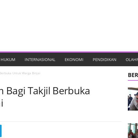
HUKUM
INTERNASIONAL
EKONOMI
PENDIDIKAN
OLAH
 Berbuka Untuk Warga Binjai
BER
 Bagi Takjil Berbuka
i