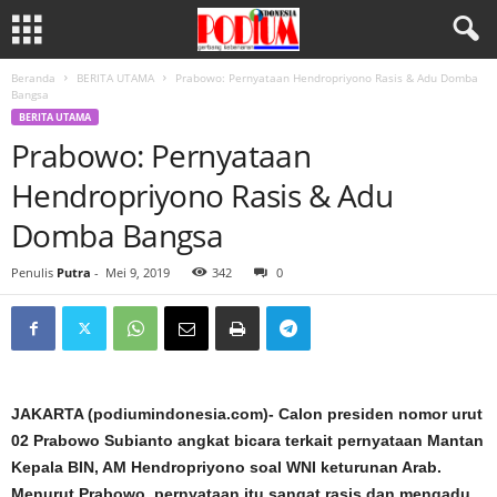
Beranda
BERITA UTAMA
Prabowo: Pernyataan Hendropriyono Rasis & Adu Domba
Bangsa
BERITA UTAMA
Prabowo: Pernyataan
Hendropriyono Rasis & Adu
Domba Bangsa
Penulis
Putra
-
Mei 9, 2019
342
0
JAKARTA (podiumindonesia.com)- Calon presiden nomor urut
02 Prabowo Subianto angkat bicara terkait pernyataan Mantan
Kepala BIN, AM Hendropriyono soal WNI keturunan Arab.
Menurut Prabowo, pernyataan itu sangat rasis dan mengadu