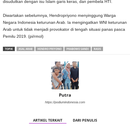
disudutkan dengan isu Islam garis keras, dan pembela HTI.
Diwartakan sebelumnya, Hendropriyono menyinggung Warga
Negara Indonesia keturunan Arab. Ia mengingatkan WNI keturunan
Arab untuk tidak menjadi provokator di tengah situasi panas pasca
Pemilu 2019. (pi/rmol)
TOPIK
ASAL ARAB
HENDRO PRIYONO
PRABOWO SANDI
RASIS
Putra
https://podiumindonesia.com
ARTIKEL TERKAIT
DARI PENULIS