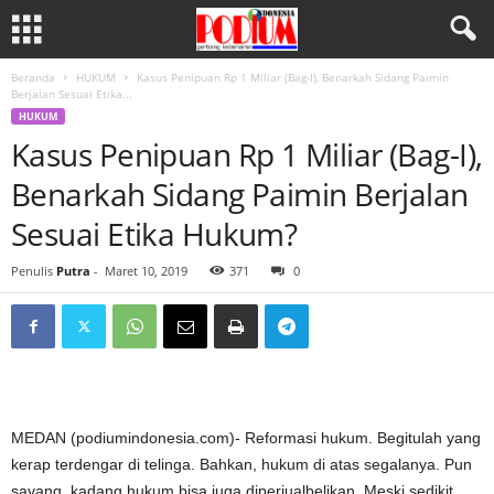
Beranda
HUKUM
Kasus Penipuan Rp 1 Miliar (Bag-I), Benarkah Sidang Paimin
Berjalan Sesuai Etika...
HUKUM
Kasus Penipuan Rp 1 Miliar (Bag-I),
Benarkah Sidang Paimin Berjalan
Sesuai Etika Hukum?
Penulis
Putra
-
Maret 10, 2019
371
0
MEDAN (podiumindonesia.com)- Reformasi hukum. Begitulah yang
kerap terdengar di telinga. Bahkan, hukum di atas segalanya. Pun
sayang, kadang hukum bisa juga diperjualbelikan. Meski sedikit