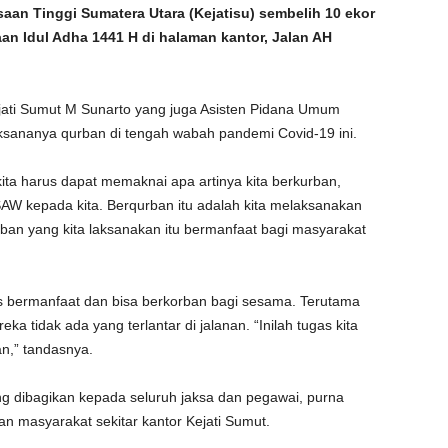
n Tinggi Sumatera Utara (Kejatisu) sembelih 10 ekor
aan Idul Adha 1441 H di halaman kantor, Jalan AH
jati Sumut M Sunarto yang juga Asisten Pidana Umum
ksananya qurban di tengah wabah pandemi Covid-19 ini.
ita harus dapat memaknai apa artinya kita berkurban,
AW kepada kita. Berqurban itu adalah kita melaksanakan
urban yang kita laksanakan itu bermanfaat bagi masyarakat
s bermanfaat dan bisa berkorban bagi sesama. Terutama
ka tidak ada yang terlantar di jalanan. “Inilah tugas kita
n,” tandasnya.
 dibagikan kepada seluruh jaksa dan pegawai, purna
n masyarakat sekitar kantor Kejati Sumut.