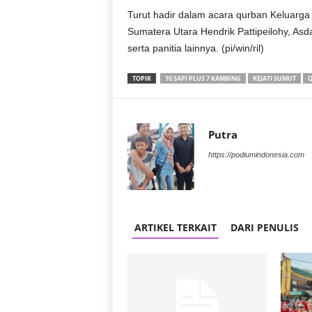
Turut hadir dalam acara qurban Keluarga 
Sumatera Utara Hendrik Pattipeilohy, A
serta panitia lainnya. (pi/win/ril)
TOPIK
10 SAPI PLUS 7 KAMBING
KEJATI SUMUT
Q
Putra
https://podiumindonesia.com
ARTIKEL TERKAIT
DARI PENULIS