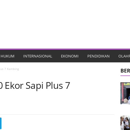
HUKUM
INTERNASIONAL
EKONOMI
PENDIDIKAN
OLAH
lus 7 Kambing
BER
 Ekor Sapi Plus 7