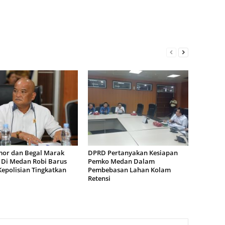
or dan Begal Marak
DPRD Pertanyakan Kesiapan
i Di Medan Robi Barus
Pemko Medan Dalam
Kepolisian Tingkatkan
Pembebasan Lahan Kolam
Retensi