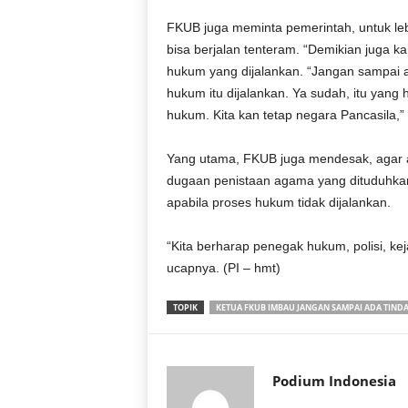
r
FKUB juga meminta pemerintah, untuk le
a
n
bisa berjalan tenteram. “Demikian juga 
hukum yang dijalankan. “Jangan sampai a
hukum itu dijalankan. Ya sudah, itu yang
hukum. Kita kan tetap negara Pancasila,
Yang utama, FKUB juga mendesak, agar a
dugaan penistaan agama yang dituduhkan
apabila proses hukum tidak dijalankan.
“Kita berharap penegak hukum, polisi, kejak
ucapnya. (PI – hmt)
TOPIK
KETUA FKUB IMBAU JANGAN SAMPAI ADA TIND
Podium Indonesia