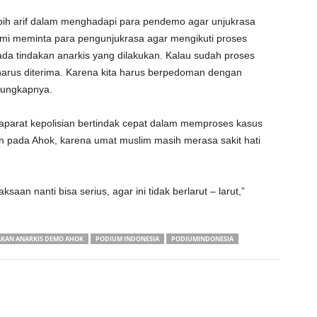
bih arif dalam menghadapi para pendemo agar unjukrasa
kami meminta para pengunjukrasa agar mengikuti proses
da tindakan anarkis yang dilakukan. Kalau sudah proses
 harus diterima. Karena kita harus berpedoman dengan
” ungkapnya.
parat kepolisian bertindak cepat dalam memproses kasus
 pada Ahok, karena umat muslim masih merasa sakit hati
saan nanti bisa serius, agar ini tidak berlarut – larut,”
AKAN ANARKIS DEMO AHOK
PODIUM INDONESIA
PODIUMINDONESIA