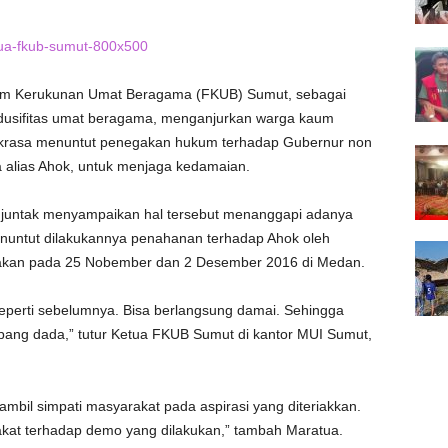
m Kerukunan Umat Beragama (FKUB) Sumut, sebagai
dusifitas umat beragama, menganjurkan warga kaum
jukrasa menuntut penegakan hukum terhadap Gubernur non
a alias Ahok, untuk menjaga kedamaian.
juntak menyampaikan hal tersebut menanggapi adanya
enuntut dilakukannya penahanan terhadap Ahok oleh
nakan pada 25 Nobember dan 2 Desember 2016 di Medan.
eperti sebelumnya. Bisa berlangsung damai. Sehingga
pang dada,” tutur Ketua FKUB Sumut di kantor MUI Sumut,
ambil simpati masyarakat pada aspirasi yang diteriakkan.
akat terhadap demo yang dilakukan,” tambah Maratua.