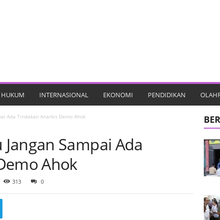
HUKUM
INTERNASIONAL
EKONOMI
PENDIDIKAN
OLAH
ai Ada Tindakan Anarkis Demo Ahok
BER
 Jangan Sampai Ada
 Demo Ahok
313
0