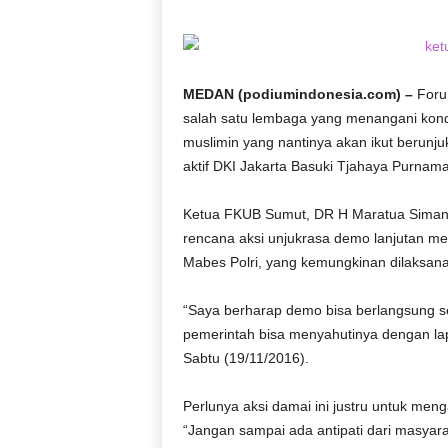
D
O
N
E
MEDAN (podiumindonesia.com) –
Foru
S
salah satu lembaga yang menangani kon
I
muslimin yang nantinya akan ikut berun
A
|
aktif DKI Jakarta Basuki Tjahaya Purnam
g
e
Ketua FKUB Sumut, DR H Maratua Siman
r
rencana aksi unjukrasa demo lanjutan m
b
Mabes Polri, yang kemungkinan dilaksa
a
n
“Saya berharap demo bisa berlangsung s
g
k
pemerintah bisa menyahutinya dengan la
e
Sabtu (19/11/2016).
b
e
Perlunya aksi damai ini justru untuk meng
n
“Jangan sampai ada antipati dari masyar
a