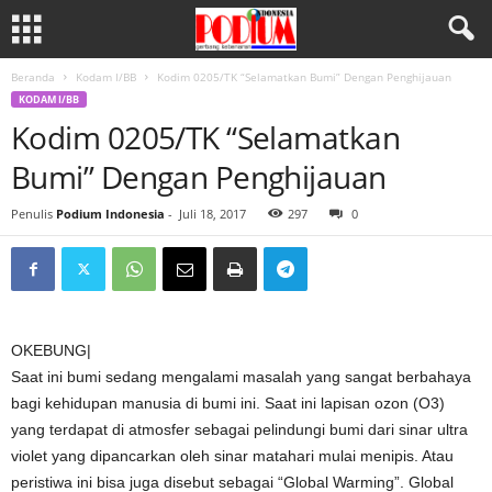
Beranda
Kodam I/BB
Kodim 0205/TK “Selamatkan Bumi” Dengan Penghijauan
KODAM I/BB
Kodim 0205/TK “Selamatkan
Bumi” Dengan Penghijauan
Penulis
Podium Indonesia
-
Juli 18, 2017
297
0
OKEBUNG|
Saat ini bumi sedang mengalami masalah yang sangat berbahaya
bagi kehidupan manusia di bumi ini. Saat ini lapisan ozon (O3)
yang terdapat di atmosfer sebagai pelindungi bumi dari sinar ultra
violet yang dipancarkan oleh sinar matahari mulai menipis. Atau
peristiwa ini bisa juga disebut sebagai “Global Warming”. Global